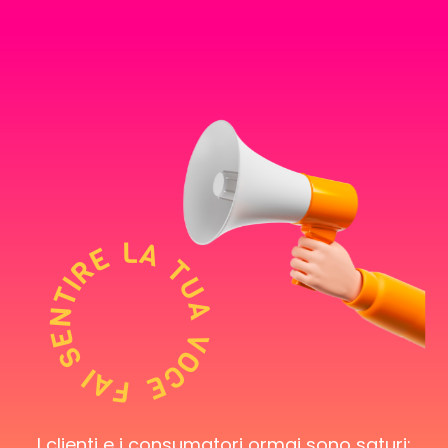
FAI SENTIRE LA TUA VOCE
I clienti e i consumatori ormai sono saturi: